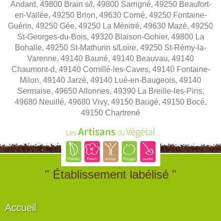
Andard, 49800 Brain s/l, 49800 Sarrigné, 49250 Beaufort-
en-Vallée, 49250 Brion, 49630 Corné, 49250 Fontaine-
Guérin, 49250 Gée, 49250 La Ménitré, 49630 Mazé, 49250
St-Georges-du-Bois, 49320 Blaison-Gohier, 49800 La
Bohalle, 49250 St-Mathurin s/Loire, 49250 St-Rémy-la-
Varenne, 49140 Bauné, 49140 Beauvau, 49140
Chaumont-d, 49140 Cornillé-les-Caves, 49140 Fontaine-
Milon, 49140 Jarzé, 49140 Lué-en-Baugeois, 49140
Sermaise, 49650 Allonnes, 49390 La Breille-les-Pins,
49680 Neuillé, 49680 Vivy, 49150 Baugé, 49150 Bocé,
49150 Chartrené
" Établissement labélisé "
Accueil