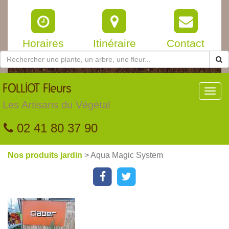
Horaires
Itinéraire
Contact
FOLLIOT
Fleurs
Toggl
navig
Les Artisans du Végétal
02 41 80 37 90
Nos produits jardin
> Aqua Magic System