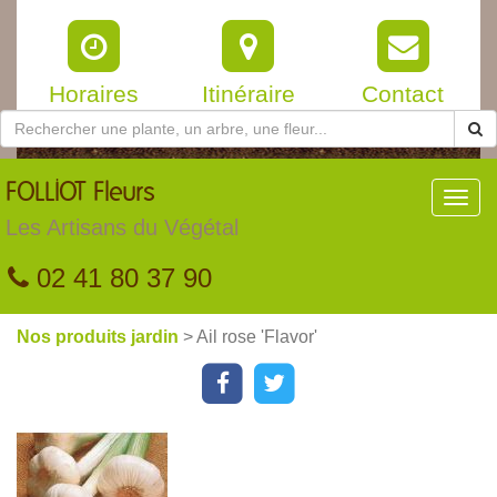
Horaires
Itinéraire
Contact
FOLLIOT
Fleurs
Toggl
navig
Les Artisans du Végétal
02 41 80 37 90
Nos produits jardin
> Ail rose 'Flavor'