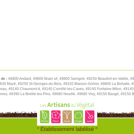
 de :
49800 Andard, 49800 Brain s/l, 49800 Sarrigné, 49250 Beaufort-en-Vallée, 4
630 Mazé, 49250 St-Georges-du-Bois, 49320 Blaison-Gohier, 49800 La Bohalle, 4
vau, 49140 Chaumont-d, 49140 Cornillé-les-Caves, 49140 Fontaine-Milon, 49140
nnes, 49390 La Breille-les-Pins, 49680 Neuillé, 49680 Vivy, 49150 Baugé, 49150 
" Établissement labélisé "