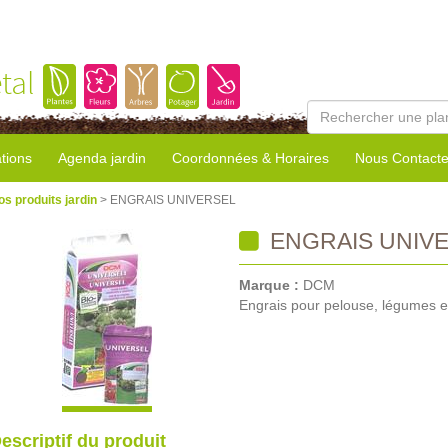
tal
tions
Agenda jardin
Coordonnées & Horaires
Nous Contacte
os produits jardin
> ENGRAIS UNIVERSEL
ENGRAIS UNIV
Marque :
DCM
Engrais pour pelouse, légumes e
escriptif du produit