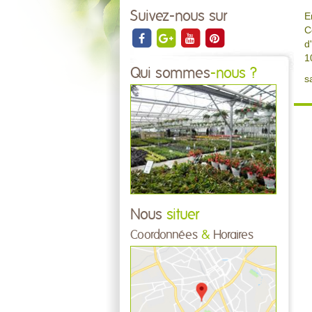
Suivez-nous sur
E
C
d
1
Qui sommes
-nous ?
s
Nous
situer
Coordonnées
&
Horaires