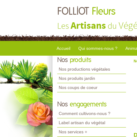
FOLLIOT
Fleurs
Artisans
Végé
Les
du
Accueil
Qui sommes-nous ?
Anima
Nos
produits
N
Nos productions végétales
Nos produits jardin
Nos coups de coeur
Nos
engagements
Comment cultivons-nous ?
Label artisan du végétal
Nos services +
D