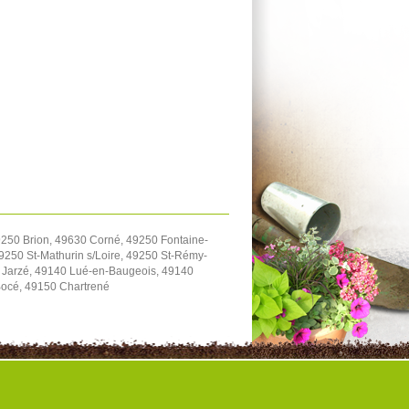
9250 Brion, 49630 Corné, 49250 Fontaine-
9250 St-Mathurin s/Loire, 49250 St-Rémy-
 Jarzé, 49140 Lué-en-Baugeois, 49140
Bocé, 49150 Chartrené