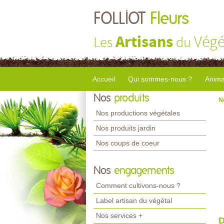
FOLLIOT
Fleurs
Artisans
Végé
Les
du
Accueil
Qui sommes-nous ?
Anima
Nos
produits
N
Nos productions végétales
Nos produits jardin
Nos coups de coeur
Nos
engagements
Comment cultivons-nous ?
Label artisan du végétal
Nos services +
D