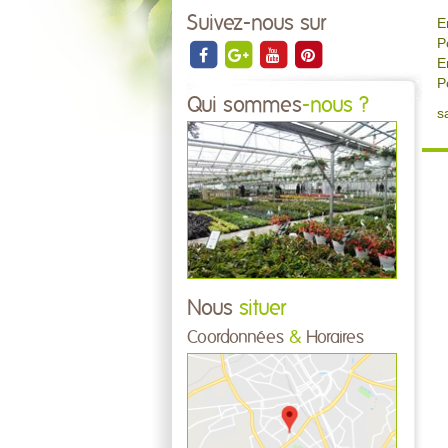
Suivez-nous sur
E
P
E
P
Qui sommes
-nous ?
s
Nous
situer
Coordonnées
&
Horaires