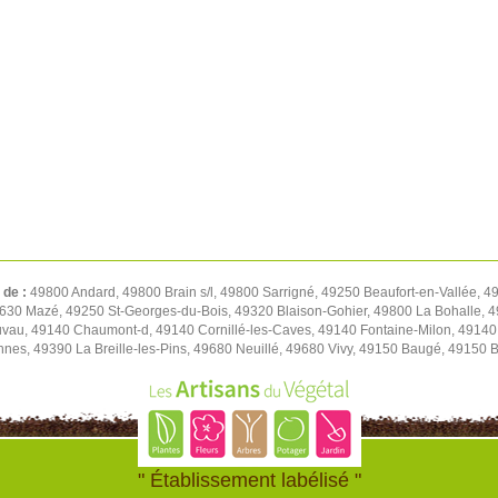
 de :
49800 Andard, 49800 Brain s/l, 49800 Sarrigné, 49250 Beaufort-en-Vallée, 4
630 Mazé, 49250 St-Georges-du-Bois, 49320 Blaison-Gohier, 49800 La Bohalle, 4
vau, 49140 Chaumont-d, 49140 Cornillé-les-Caves, 49140 Fontaine-Milon, 49140
nnes, 49390 La Breille-les-Pins, 49680 Neuillé, 49680 Vivy, 49150 Baugé, 49150 
" Établissement labélisé "