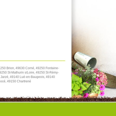
9250 Brion, 49630 Corné, 49250 Fontaine-
9250 St-Mathurin s/Loire, 49250 St-Rémy-
 Jarzé, 49140 Lué-en-Baugeois, 49140
Bocé, 49150 Chartrené