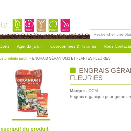
tal
tions
Agenda jardin
Coordonnées & Horaires
Nous Contacte
os produits jardin
> ENGRAIS GÉRANIUMS ET PLANTES FLEURIES
ENGRAIS GÉRA
FLEURIES
Marque :
DCM
Engrais organique pour géraniums
escriptif du produit