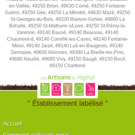
en-Vallée, 49250 Brion, 49630 Corné, 49250 Fontaine-
Guérin, 49250 Gée, 49250 La Ménitré, 49630 Mazé, 49250
St-Georges-du-Bois, 49320 Blaison-Gohier, 49800 La
Bohalle, 49250 St-Mathurin s/Loire, 49250 St-Rémy-la-
Varenne, 49140 Bauné, 49140 Beauvau, 49140
Chaumont-d, 49140 Cornillé-les-Caves, 49140 Fontaine-
Milon, 49140 Jarzé, 49140 Lué-en-Baugeois, 49140
Sermaise, 49650 Allonnes, 49390 La Breille-les-Pins,
49680 Neuillé, 49680 Vivy, 49150 Baugé, 49150 Bocé,
49150 Chartrené
" Établissement labélisé "
Accueil
Comment cultivons-nous