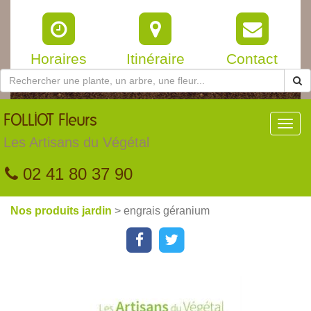
Horaires
Itinéraire
Contact
FOLLIOT
Fleurs
Toggl
navig
Les Artisans du Végétal
02 41 80 37 90
Nos produits jardin
> engrais géranium