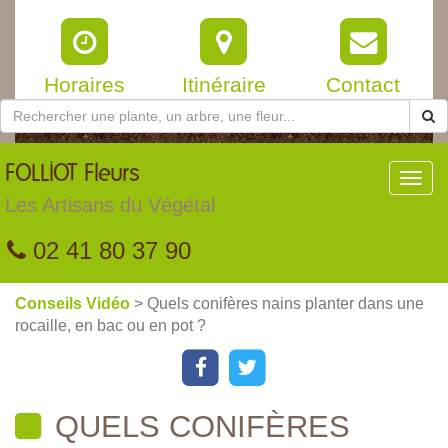
Horaires
Itinéraire
Contact
FOLLIOT
Fleurs
Toggl
navig
Les Artisans du Végétal
02 41 80 37 90
Conseils Vidéo
> Quels conifères nains planter dans une
rocaille, en bac ou en pot ?
QUELS CONIFÈRES