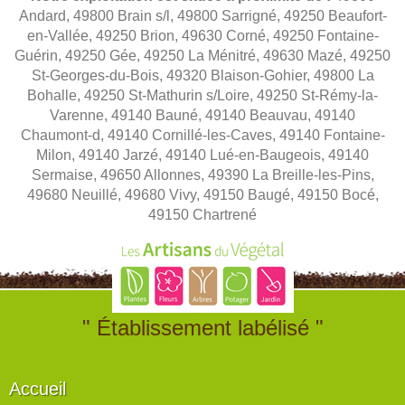
Andard, 49800 Brain s/l, 49800 Sarrigné, 49250 Beaufort-
en-Vallée, 49250 Brion, 49630 Corné, 49250 Fontaine-
Guérin, 49250 Gée, 49250 La Ménitré, 49630 Mazé, 49250
St-Georges-du-Bois, 49320 Blaison-Gohier, 49800 La
Bohalle, 49250 St-Mathurin s/Loire, 49250 St-Rémy-la-
Varenne, 49140 Bauné, 49140 Beauvau, 49140
Chaumont-d, 49140 Cornillé-les-Caves, 49140 Fontaine-
Milon, 49140 Jarzé, 49140 Lué-en-Baugeois, 49140
Sermaise, 49650 Allonnes, 49390 La Breille-les-Pins,
49680 Neuillé, 49680 Vivy, 49150 Baugé, 49150 Bocé,
49150 Chartrené
" Établissement labélisé "
Accueil