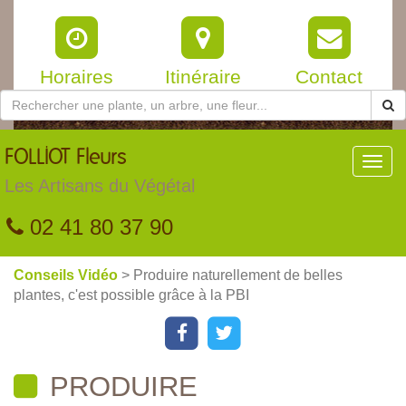
Horaires
Itinéraire
Contact
FOLLIOT
Fleurs
Toggl
navig
Les Artisans du Végétal
02 41 80 37 90
Conseils Vidéo
> Produire naturellement de belles
plantes, c'est possible grâce à la PBI
PRODUIRE