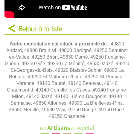
Retour à la liste
Notre exploitation est située à proximité de :
49800
Andard, 49800 Brain s/l, 49800 Sarrigné, 49250 Beaufort-
en-Vallée, 49250 Brion, 49630 Corné, 49250 Fontaine-
Guérin, 49250 Gée, 49250 La Ménitré, 49630 Mazé, 49250
St-Georges-du-Bois, 49320 Blaison-Gohier, 49800 La
Bohalle, 49250 St-Mathurin s/Loire, 49250 St-Rémy-la-
Varenne, 49140 Bauné, 49140 Beauvau, 49140
Chaumont-d, 49140 Cornillé-les-Caves, 49140 Fontaine-
Milon, 49140 Jarzé, 49140 Lué-en-Baugeois, 49140
Sermaise, 49650 Allonnes, 49390 La Breille-les-Pins,
49680 Neuillé, 49680 Vivy, 49150 Baugé, 49150 Bocé,
49150 Chartrené