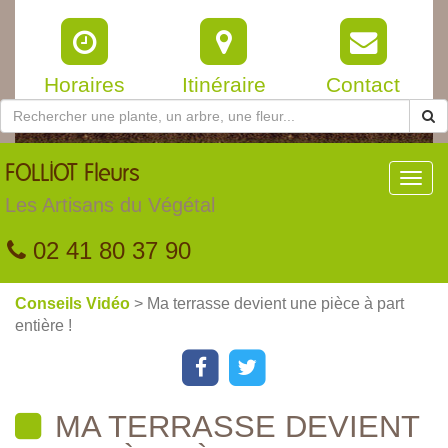
Horaires
Itinéraire
Contact
FOLLIOT
Fleurs
Toggl
navig
Les Artisans du Végétal
02 41 80 37 90
Conseils Vidéo
> Ma terrasse devient une pièce à part
entière !
MA TERRASSE DEVIENT