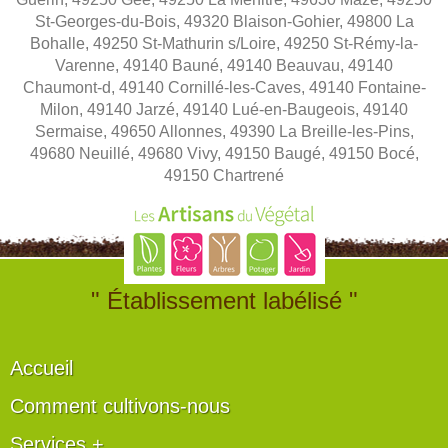
St-Georges-du-Bois, 49320 Blaison-Gohier, 49800 La
Bohalle, 49250 St-Mathurin s/Loire, 49250 St-Rémy-la-
Varenne, 49140 Bauné, 49140 Beauvau, 49140
Chaumont-d, 49140 Cornillé-les-Caves, 49140 Fontaine-
Milon, 49140 Jarzé, 49140 Lué-en-Baugeois, 49140
Sermaise, 49650 Allonnes, 49390 La Breille-les-Pins,
49680 Neuillé, 49680 Vivy, 49150 Baugé, 49150 Bocé,
49150 Chartrené
" Établissement labélisé "
Accueil
Comment cultivons-nous
Services +