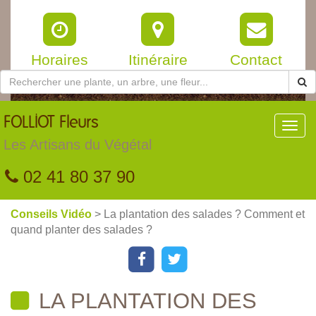
Horaires
Itinéraire
Contact
FOLLIOT
Fleurs
Toggl
navig
Les Artisans du Végétal
02 41 80 37 90
Conseils Vidéo
> La plantation des salades ? Comment et
quand planter des salades ?
LA PLANTATION DES