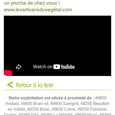
un proche de chez vous !
www.lesartisansduvegétal.com
Retour à la liste
Notre exploitation est située à proximité de :
49800
Andard, 49800 Brain s/l, 49800 Sarrigné, 49250 Beaufort-
en-Vallée, 49250 Brion, 49630 Corné, 49250 Fontaine-
Guérin, 49250 Gée, 49250 La Ménitré, 49630 Mazé, 49250