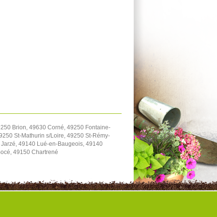
9250 Brion, 49630 Corné, 49250 Fontaine-
9250 St-Mathurin s/Loire, 49250 St-Rémy-
 Jarzé, 49140 Lué-en-Baugeois, 49140
Bocé, 49150 Chartrené