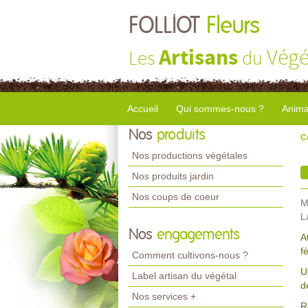
FOLLIOT
Fleurs
Artisans
Végé
Les
du
Accueil
Qui sommes-nous ?
Anima
Nos
produits
C
Nos productions végétales
Nos produits jardin
Nos coups de coeur
M
L
Nos
engagements
A
f
Comment cultivons-nous ?
U
Label artisan du végétal
d
Nos services +
R