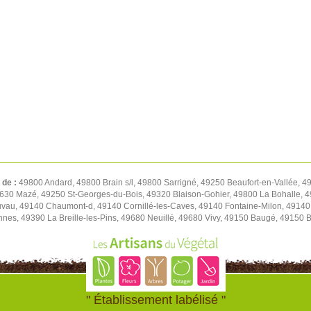
 de :
49800 Andard, 49800 Brain s/l, 49800 Sarrigné, 49250 Beaufort-en-Vallée, 4
630 Mazé, 49250 St-Georges-du-Bois, 49320 Blaison-Gohier, 49800 La Bohalle, 4
vau, 49140 Chaumont-d, 49140 Cornillé-les-Caves, 49140 Fontaine-Milon, 49140
nnes, 49390 La Breille-les-Pins, 49680 Neuillé, 49680 Vivy, 49150 Baugé, 49150 
" Établissement labélisé "