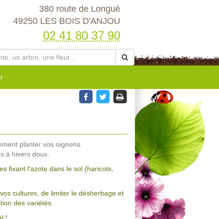
380 route de Longué
49250 LES BOIS D'ANJOU
02 41 80 37 90
r
mment planter vos oignons.
ns à hivers doux.
fixant l'azote dans le sol (haricots,
vos cultures, de limiter le désherbage et
ion des variétés.
l !