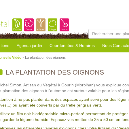
tal
tions
Agenda jardin
Coordonnées & Horaires
Nous Contacte
onseils Vidéo
> La plantation des oignons
LA PLANTATION DES OIGNONS
ichel Simon, Artisan du Végétal à Gourin (Morbihan) vous explique co
a plantation des oignons à l'automne est surtout valable pour les régio
ttention à ne pas planter dans des espaces ayant servi pour des légumes 
èves...) ou ayant été couverts par du trèfle (engrais vert).
tilisez un film noir biodégradable micro-perforé permettant de protéger 
e garder le légume humide. Espacez vos mottes de 25 à 50 cm en fonct
etrouvez les différentes variétés d'oignons chez votre Artisan du Végéta