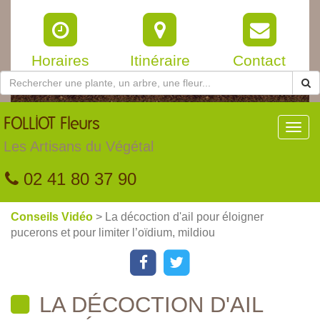
Horaires
Itinéraire
Contact
FOLLIOT
Fleurs
Toggl
navig
Les Artisans du Végétal
02 41 80 37 90
Conseils Vidéo
> La décoction d'ail pour éloigner
pucerons et pour limiter l’oïdium, mildiou
LA DÉCOCTION D'AIL