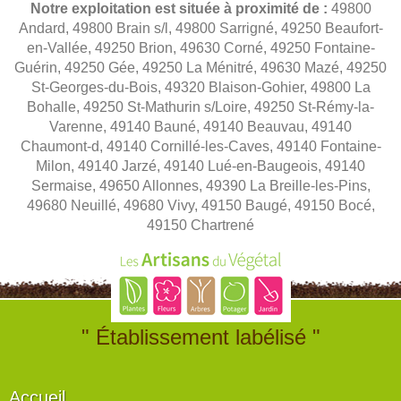
Notre exploitation est située à proximité de :
49800
Andard, 49800 Brain s/l, 49800 Sarrigné, 49250 Beaufort-
en-Vallée, 49250 Brion, 49630 Corné, 49250 Fontaine-
Guérin, 49250 Gée, 49250 La Ménitré, 49630 Mazé, 49250
St-Georges-du-Bois, 49320 Blaison-Gohier, 49800 La
Bohalle, 49250 St-Mathurin s/Loire, 49250 St-Rémy-la-
Varenne, 49140 Bauné, 49140 Beauvau, 49140
Chaumont-d, 49140 Cornillé-les-Caves, 49140 Fontaine-
Milon, 49140 Jarzé, 49140 Lué-en-Baugeois, 49140
Sermaise, 49650 Allonnes, 49390 La Breille-les-Pins,
49680 Neuillé, 49680 Vivy, 49150 Baugé, 49150 Bocé,
49150 Chartrené
" Établissement labélisé "
Accueil