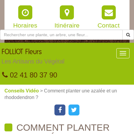
Horaires
Itinéraire
Contact
FOLLIOT
Fleurs
Toggl
navig
Les Artisans du Végétal
02 41 80 37 90
Conseils Vidéo
> Comment planter une azalée et un
rhododendron ?
COMMENT PLANTER