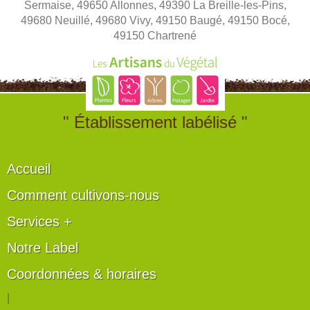
Sermaise, 49650 Allonnes, 49390 La Breille-les-Pins,
49680 Neuillé, 49680 Vivy, 49150 Baugé, 49150 Bocé,
49150 Chartrené
" Établissement labélisé "
Accueil
Comment cultivons-nous
Services +
Notre Label
Coordonnées & horaires
|