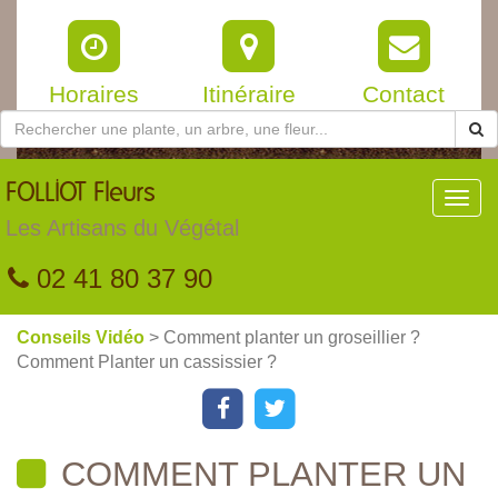
Horaires
Itinéraire
Contact
FOLLIOT
Fleurs
Toggl
navig
Les Artisans du Végétal
02 41 80 37 90
Conseils Vidéo
> Comment planter un groseillier ?
Comment Planter un cassissier ?
COMMENT PLANTER UN