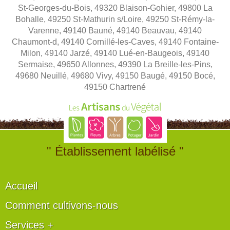
St-Georges-du-Bois, 49320 Blaison-Gohier, 49800 La
Bohalle, 49250 St-Mathurin s/Loire, 49250 St-Rémy-la-
Varenne, 49140 Bauné, 49140 Beauvau, 49140
Chaumont-d, 49140 Cornillé-les-Caves, 49140 Fontaine-
Milon, 49140 Jarzé, 49140 Lué-en-Baugeois, 49140
Sermaise, 49650 Allonnes, 49390 La Breille-les-Pins,
49680 Neuillé, 49680 Vivy, 49150 Baugé, 49150 Bocé,
49150 Chartrené
" Établissement labélisé "
Accueil
Comment cultivons-nous
Services +