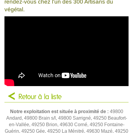
rendez-vous chez l'un des 300 Artisans du
végétal.
Retour à la liste
Notre exploitation est située à proximité de :
49800
Andard, 49800 Brain s/l, 49800 Sarrigné, 49250 Beaufort-
en-Vallée, 49250 Brion, 49630 Corné, 49250 Fontaine-
Guérin, 49250 Gée, 49250 La Ménitré, 49630 Mazé, 49250