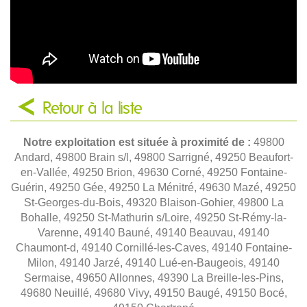
Retour à la liste
Notre exploitation est située à proximité de :
49800
Andard, 49800 Brain s/l, 49800 Sarrigné, 49250 Beaufort-
en-Vallée, 49250 Brion, 49630 Corné, 49250 Fontaine-
Guérin, 49250 Gée, 49250 La Ménitré, 49630 Mazé, 49250
St-Georges-du-Bois, 49320 Blaison-Gohier, 49800 La
Bohalle, 49250 St-Mathurin s/Loire, 49250 St-Rémy-la-
Varenne, 49140 Bauné, 49140 Beauvau, 49140
Chaumont-d, 49140 Cornillé-les-Caves, 49140 Fontaine-
Milon, 49140 Jarzé, 49140 Lué-en-Baugeois, 49140
Sermaise, 49650 Allonnes, 49390 La Breille-les-Pins,
49680 Neuillé, 49680 Vivy, 49150 Baugé, 49150 Bocé,