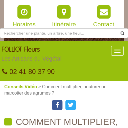
Horaires
Itinéraire
Contact
FOLLIOT
Fleurs
Toggl
navig
Les Artisans du Végétal
02 41 80 37 90
Conseils Vidéo
> Comment multiplier, bouturer ou
marcotter des agrumes ?
COMMENT MULTIPLIER,