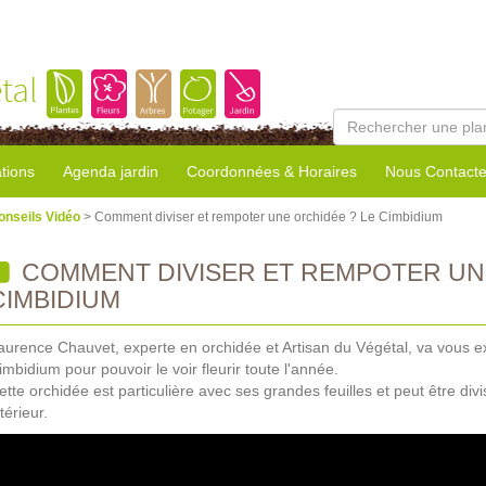
tal
tions
Agenda jardin
Coordonnées & Horaires
Nous Contacte
onseils Vidéo
> Comment diviser et rempoter une orchidée ? Le Cimbidium
COMMENT DIVISER ET REMPOTER UNE
CIMBIDIUM
aurence Chauvet, experte en orchidée et Artisan du Végétal, va vous 
imbidium pour pouvoir le voir fleurir toute l'année.
ette orchidée est particulière avec ses grandes feuilles et peut être div
térieur.