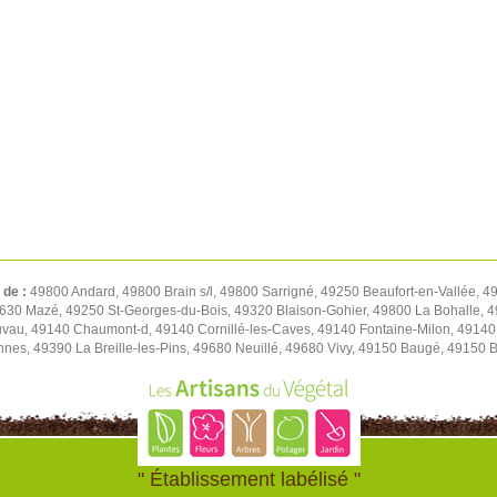
 de :
49800 Andard, 49800 Brain s/l, 49800 Sarrigné, 49250 Beaufort-en-Vallée, 4
630 Mazé, 49250 St-Georges-du-Bois, 49320 Blaison-Gohier, 49800 La Bohalle, 4
vau, 49140 Chaumont-d, 49140 Cornillé-les-Caves, 49140 Fontaine-Milon, 49140
nnes, 49390 La Breille-les-Pins, 49680 Neuillé, 49680 Vivy, 49150 Baugé, 49150 
" Établissement labélisé "