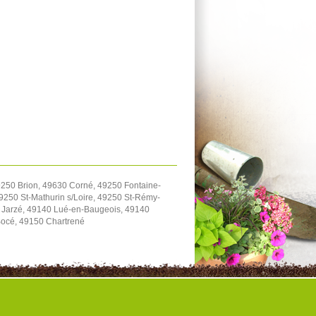
9250 Brion, 49630 Corné, 49250 Fontaine-
9250 St-Mathurin s/Loire, 49250 St-Rémy-
 Jarzé, 49140 Lué-en-Baugeois, 49140
Bocé, 49150 Chartrené