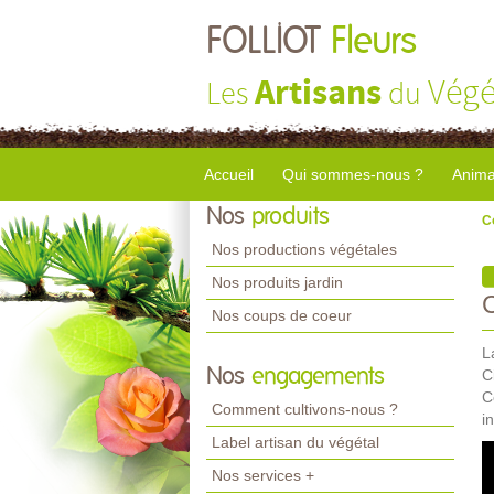
FOLLIOT
Fleurs
Artisans
Végé
Les
du
Accueil
Qui sommes-nous ?
Anima
Nos
produits
C
Nos productions végétales
Nos produits jardin
Nos coups de coeur
L
Nos
engagements
C
C
Comment cultivons-nous ?
in
Label artisan du végétal
Nos services +