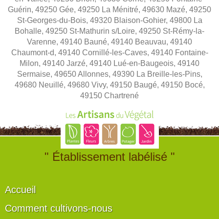
Guérin, 49250 Gée, 49250 La Ménitré, 49630 Mazé, 49250
St-Georges-du-Bois, 49320 Blaison-Gohier, 49800 La
Bohalle, 49250 St-Mathurin s/Loire, 49250 St-Rémy-la-
Varenne, 49140 Bauné, 49140 Beauvau, 49140
Chaumont-d, 49140 Cornillé-les-Caves, 49140 Fontaine-
Milon, 49140 Jarzé, 49140 Lué-en-Baugeois, 49140
Sermaise, 49650 Allonnes, 49390 La Breille-les-Pins,
49680 Neuillé, 49680 Vivy, 49150 Baugé, 49150 Bocé,
49150 Chartrené
" Établissement labélisé "
Accueil
Comment cultivons-nous