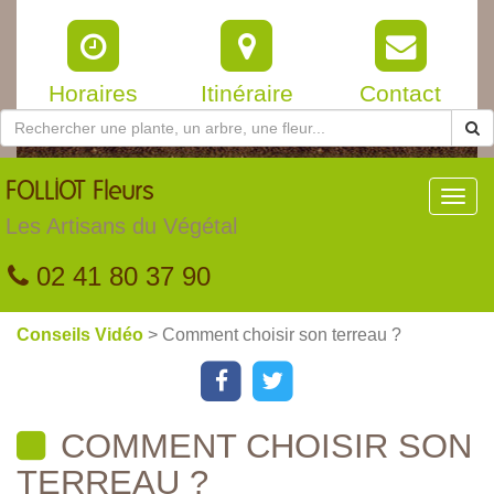
Horaires
Itinéraire
Contact
FOLLIOT
Fleurs
Toggl
navig
Les Artisans du Végétal
02 41 80 37 90
Conseils Vidéo
> Comment choisir son terreau ?
COMMENT CHOISIR SON
TERREAU ?